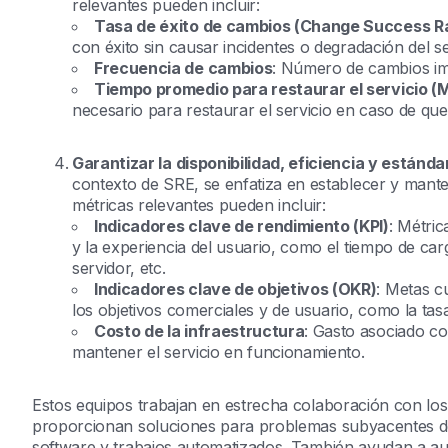
relevantes pueden incluir:
Tasa de éxito de cambios (Change Success R
con éxito sin causar incidentes o degradación del se
Frecuencia de cambios
: Número de cambios im
Tiempo promedio para restaurar el servicio 
necesario para restaurar el servicio en caso de qu
Garantizar la disponibilidad, eficiencia y estánd
contexto de SRE, se enfatiza en establecer y manten
métricas relevantes pueden incluir:
Indicadores clave de rendimiento (KPI)
: Métric
y la experiencia del usuario, como el tiempo de carg
servidor, etc.
Indicadores clave de objetivos (OKR)
: Metas cu
los objetivos comerciales y de usuario, como la tasa
Costo de la infraestructura
: Gasto asociado co
mantener el servicio en funcionamiento.
Estos equipos trabajan en estrecha colaboración con los e
proporcionan soluciones para problemas subyacentes de
software y trabajos automatizados. También ayudan a aut