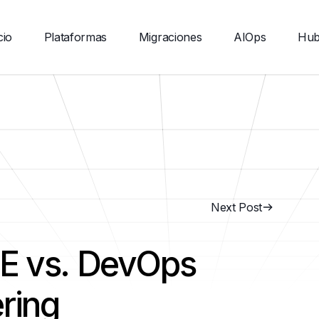
cio
Plataformas
Migraciones
AIOps
Hu
Next Post
RE vs. DevOps
ring