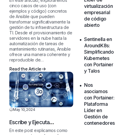
En este artículo, exploraremos
gestión de tu
cinco casos de uso (con
virtualización
infraestructura de TI
ejemplos y código) concretos
empresarial
de Ansible que pueden
de código
transformar significativamente la
abierto
gestión de tu infraestructura de
TI. Desde el provisionamiento de
servidores en la nube hasta la
Sentinella en
automatización de tareas de
AroundK8s:
mantenimiento rutinarias, Ansible
Simplificando
ofrece una manera coherente y
Kubernetes
reproducible de…
con Portainer
Read the Article
y Talos
Nos
asociamos
con Portainer:
Plataforma
Líder en
May 10,2024
Gestión de
Escribe y Ejecuta
contenedores
Playbooks de Ansible en
En este post explicamos como
un entorno de pruebas con