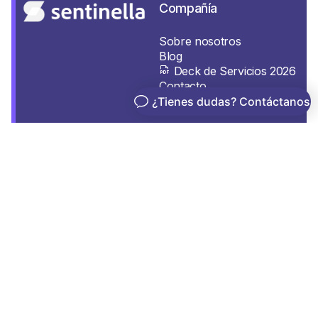
Compañía
Sobre nosotros
Blog
Deck de Servicios 2026
Contacto
Legal
Términos y condiciones
Política de privacidad
Política de Cookies
Diseñamos y
operamos
Oficina Chile
plataformas cloud,
datacenter y
Luz 2889, Las Condes.
Región Metropolitana.
capacidades de IA
para organizaciones
que no pueden
fallar.