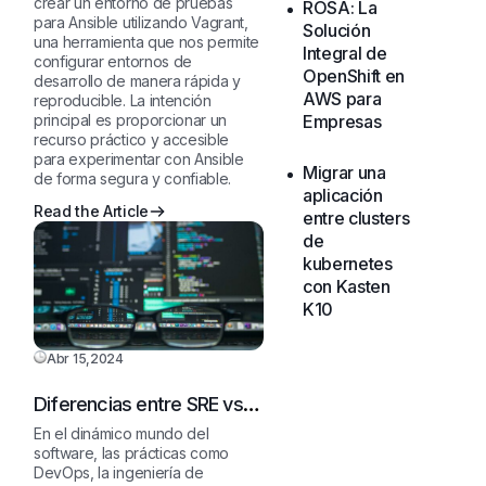
crear un entorno de pruebas
ROSA: La
Vagrant
para Ansible utilizando Vagrant,
Solución
una herramienta que nos permite
Integral de
configurar entornos de
OpenShift en
desarrollo de manera rápida y
AWS para
reproducible. La intención
Empresas
principal es proporcionar un
recurso práctico y accesible
para experimentar con Ansible
Migrar una
de forma segura y confiable.
aplicación
Read the Article
entre clusters
de
kubernetes
con Kasten
K10
Abr 15,2024
Diferencias entre SRE vs.
DevOps vs. Platform
En el dinámico mundo del
Engineering
software, las prácticas como
DevOps, la ingeniería de